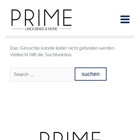
Inhalt
Zum
springen
Inhalt
Midi-Bus
springen
Das Gesuchte konnte leider nicht gefunden werden.
Vielleicht hilft die Suchfunktion.
Suchen
nach: